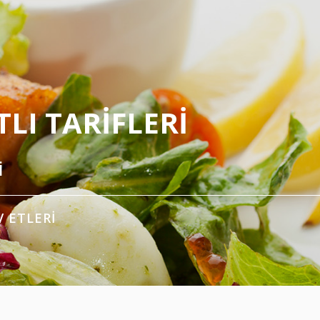
LI TARIFLERI
i
V ETLERI