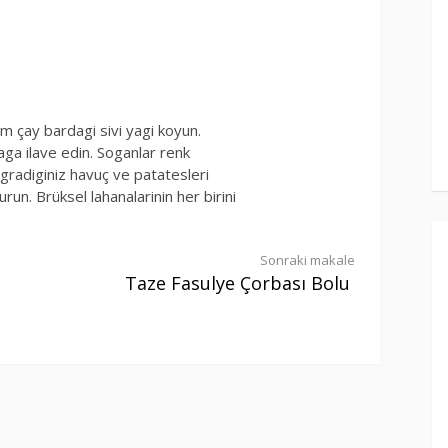
im çay bardagi sivi yagi koyun.
aga ilave edin. Soganlar renk
ogradiginiz havuç ve patatesleri
run. Brüksel lahanalarinin her birini
Sonraki makale
Taze Fasulye Çorbası Bolu