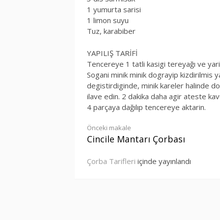
1 yumurta sarisi
1 limon suyu
Tuz, karabiber
YAPILIŞ TARİFİ
Tencereye 1 tatli kasigi tereyağı ve yar
Sogani minik minik dograyip kizdirilmis y
degistirdiginde, minik kareler halinde d
ilave edin. 2 dakika daha agir ateste kavu
4 parçaya dağılıp tencereye aktarin.
Okumaya
Önceki makale
Cincile Mantarı Çorbası
devam
Çorba Tarifleri
içinde yayınlandı
et