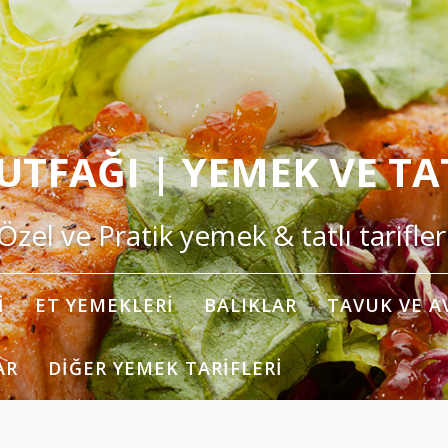
TFAĞI | YEMEK VE TAT
Özel ve Pratik yemek & tatlı tarifler
I
ET YEMEKLERI
BALIKLAR
TAVUK VE A
AR
DIĞER YEMEK TARIFLERI