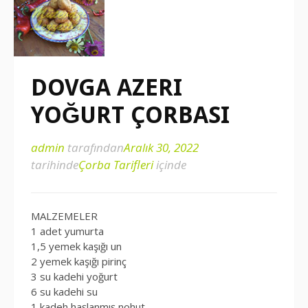
DOVGA AZERI
YOĞURT ÇORBASI
admin
tarafından
Aralık 30, 2022
tarihinde
Çorba Tarifleri
içinde
MALZEMELER
1 adet yumurta
1,5 yemek kaşığı un
2 yemek kaşığı pirinç
3 su kadehi yoğurt
6 su kadehi su
1 kadeh haşlanmış nohut