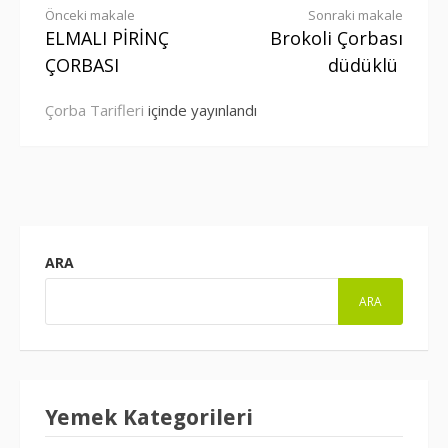
Okumaya
Önceki makale
Sonraki makale
ELMALI PİRİNÇ
Brokoli Çorbası
devam
ÇORBASI
düdüklü
et
Çorba Tarifleri
içinde yayınlandı
ARA
ARA
Yemek Kategorileri