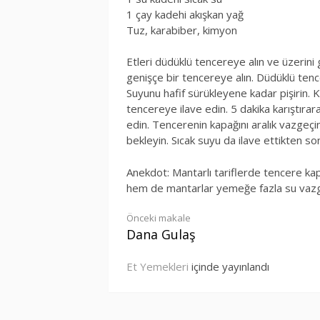
1 çay kadehi akışkan yağ
Tuz, karabiber, kimyon
Etleri düdüklü tencereye alın ve üzerini 
genişçe bir tencereye alın. Düdüklü tenc
Suyunu hafif sürükleyene kadar pişirin
tencereye ilave edin. 5 dakika karıştırar
edin. Tencerenin kapağını aralık vazgeç
bekleyin. Sıcak suyu da ilave ettikten son
Anekdot: Mantarlı tariflerde tencere k
hem de mantarlar yemeğe fazla su va
Okumaya
Önceki makale
Dana Gulaş
devam
Et Yemekleri
içinde yayınlandı
et