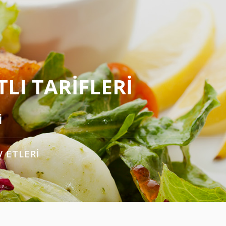
LI TARIFLERI
i
V ETLERI