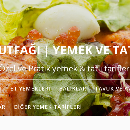
TFAĞI | YEMEK VE TAT
Özel ve Pratik yemek & tatlı tarifler
I
ET YEMEKLERI
BALIKLAR
TAVUK VE A
AR
DIĞER YEMEK TARIFLERI