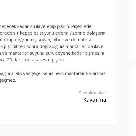
geçecek kadar su ilave edip pişirin. Pişen etleri
ereden 1 kepçe et suyunu etlerin üzerine dolaştırın.
. Küp küp doğranmış soğan, biber ve domatesi
ak pişirdikten sonra doğradığınız mantarları da ilave
in ve mantarlar suyunu sürükleyene kadar pişmesini
ra 20 dakika kısık ateşte pişirin.
apağını aralık vazgeçerseniz hem mantarlar kararmaz
zgeçmez.
Sonraki makale
Kavurma