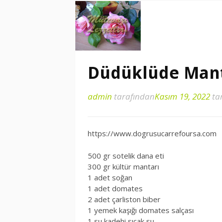
Düdüklüde Mant
admin
tarafından
Kasım 19, 2022
ta
https://www.dogrusucarrefoursa.com
500 gr sotelik dana eti
300 gr kültür mantarı
1 adet soğan
1 adet domates
2 adet çarliston biber
1 yemek kaşığı domates salçası
1 su kadehi sıcak su