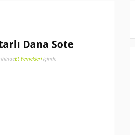
arlı Dana Sote
rihinde
Et Yemekleri
içinde