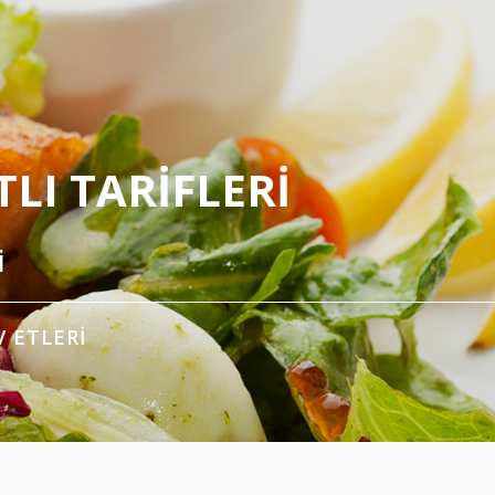
LI TARIFLERI
i
V ETLERI