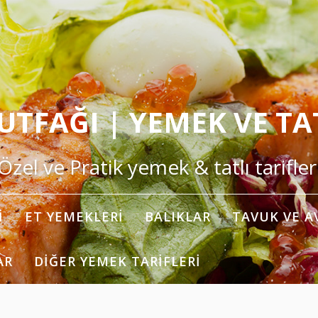
TFAĞI | YEMEK VE TAT
Özel ve Pratik yemek & tatlı tarifler
I
ET YEMEKLERI
BALIKLAR
TAVUK VE A
AR
DIĞER YEMEK TARIFLERI