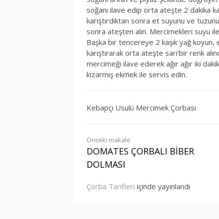
soğanı ilave edip orta ateşte 2 dakika k
karıştırdıktan sonra et suyunu ve tuzunu 
sonra ateşten alın. Mercimekleri suyu i
Başka bir tencereye 2 kaşık yağ koyun, eri
karıştırarak orta ateşte sarı’bir renk a
mercimeği ilave ederek ağır ağır iki dak
kızarmış ekmek ile servis edin.
Kebapçı Usulü Mercimek Çorbası
Okumaya
Önceki makale
DOMATES ÇORBALI BİBER
devam
DOLMASI
et
Çorba Tarifleri
içinde yayınlandı