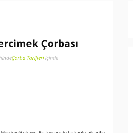
ercimek Çorbası
hinde
Çorba Tarifleri
içinde
 Mercimeği yıkayın. Bir tencerede bir kaşık yağı eritin