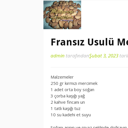
Fransız Usulü M
admin
tarafından
Şubat 3, 2023
tari
Malzemeler
250 gr kırmızı mercimek
1 adet orta boy soğan
3 çorba kaşığı yağ
2 kahve fincanı un
1 tatlı kaşığı tuz
10 su kadehi et suyu
Soğanı arının ve piyaz şeklinde doğrayın.