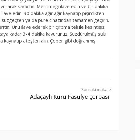
avurarak sarartın. Mercimeği ilave edin ve bir dakika
ilave edin. 30 dakika ağır ağır kaynatıp pişirdikten
le süzgeçten ya da püre cihazından tamamen geçirin.
tin. Unu ilave ederek bir çırpma teli ile kesintisiz
lıncaya kadar 3-4 dakika kavurunuz. Süzdürülmüş sulu
ika kaynatıp ateşten alın. Çeper gibi doğranmış
Sonraki makale
Adaçaylı Kuru Fasulye çorbası