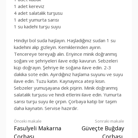
1 adet kereviz
4 adet salatalık turşusu
1 adet yumurta sarısı
1 su kadehi turşu suyu
Hindiyi bol suda haşlayın. Haşladığınız sudan 1 su
kadehini alıp gizleyin. Kemiklerinden ayırın.
Tencereye tereyağı alın. Eriyince minik doğranmış
soğanı ve şehriyeleri ilave edip kavurun. Sebzeleri
küp doğrayın. Şehriye ile soğana ilave edin. 2-3
dakika sote edin. Ayırdığınız haşlama suyunu ve suyu
ilave edin. Tuzu katın. Kaynayınca ateşi kısın.
Sebzeler yumuşayana dek pişirin. Minik doğranmış
salatalık turşusu ve hindi etlerini ilave edin. Yumurta
sarısı turşu suyu ile çırpın. Çorbaya katıp bir taşım
daha kaynatın. Servise hazırdır.
Okumaya
Önceki makale
Sonraki makale
Fasulyeli Makarna
Güveçte Buğday
devam
Çorbası
Çorbası