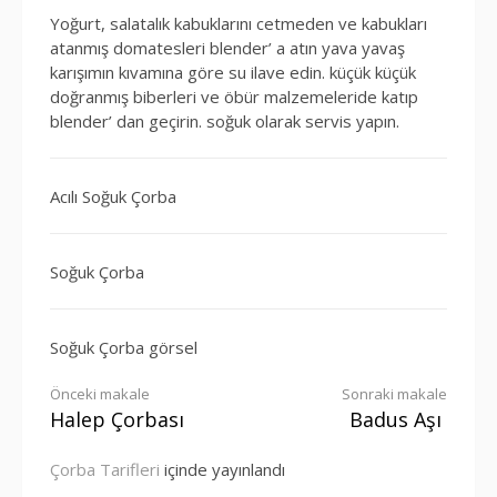
Yoğurt, salatalık kabuklarını cetmeden ve kabukları
atanmış domatesleri blender’ a atın yava yavaş
karışımın kıvamına göre su ilave edin. küçük küçük
doğranmış biberleri ve öbür malzemeleride katıp
blender’ dan geçirin. soğuk olarak servis yapın.
Acılı Soğuk Çorba
Soğuk Çorba
Soğuk Çorba görsel
Okumaya
Önceki makale
Sonraki makale
Halep Çorbası
Badus Aşı
devam
Çorba Tarifleri
içinde yayınlandı
et