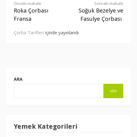
Okumaya
Önceki makale
Sonraki makale
Roka Çorbası
Soğuk Bezelye ve
devam
Fransa
Fasulye Çorbası
et
Çorba Tarifleri
içinde yayınlandı
ARA
ARA
Yemek Kategorileri