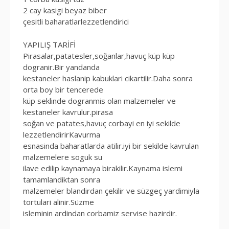
2 cay kasigi beyaz biber
çesitli baharatlarlezzetlendirici
YAPILIŞ TARİFİ
Pirasalar,patatesler,soğanlar,havuç küp küp
dogranir.Bir yandanda
kestaneler haslanip kabuklari cikartilir.Daha sonra
orta boy bir tencerede
küp seklinde dogranmis olan malzemeler ve
kestaneler kavrulur.pirasa
soğan ve patates,havuç corbayi en iyi sekilde
lezzetlendirirKavurma
esnasinda baharatlarda atilir.iyi bir sekilde kavrulan
malzemelere soguk su
ilave edilip kaynamaya birakilir.Kaynama islemi
tamamlandiktan sonra
malzemeler blandirdan çekilir ve süzgeç yardimiyla
tortulari alinir.Süzme
isleminin ardindan corbamiz servise hazirdir.