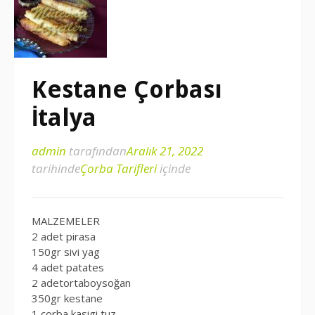
Kestane Çorbası
İtalya
admin
tarafından
Aralık 21, 2022
tarihinde
Çorba Tarifleri
içinde
MALZEMELER
2 adet pirasa
150gr sivi yag
4 adet patates
2 adetortaboysoğan
350gr kestane
1 corba kasigi tuz