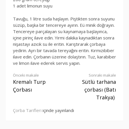
1 adet limonun suyu
Tavuğu, 1 litre suda haşlayın. Piştikten sonra suyunu
süzüp, başka bir tencereye ayırın. Eü minik doğrayın.
Tencereye parçalayan su kaynamaya başlayınca,
içine pirinç ilave edin. Yirmi dakika kaynadıktan sonra
nişastayı azıcık su ile eritin. Karıştırarak çorbaya
yedirin. Ayrı bir tavada tereyağını eritin. Kırmızıbiber
ilave edin. Çorbanın üzerine dolaştırın. Tuz, karabiber
ve limon ilave ederek servis yapın.
Okumaya
Önceki makale
Sonraki makale
Kremalı Turp
Sütlü tarhana
devam
Çorbası
çorbası (Batı
et
Trakya)
Çorba Tarifleri
içinde yayınlandı