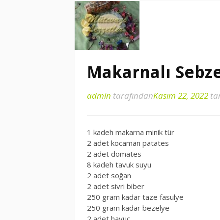
Makarnalı Sebze
admin
tarafından
Kasım 22, 2022
ta
1 kadeh makarna minik tür
2 adet kocaman patates
2 adet domates
8 kadeh tavuk suyu
2 adet soğan
2 adet sivri biber
250 gram kadar taze fasulye
250 gram kadar bezelye
2 adet havuç