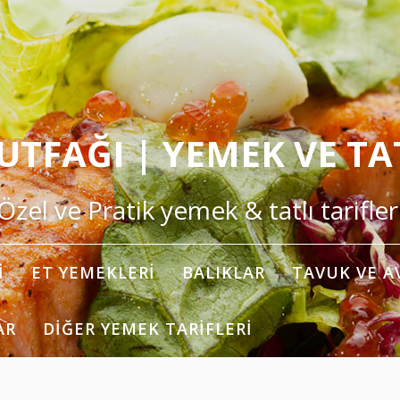
TFAĞI | YEMEK VE TAT
Özel ve Pratik yemek & tatlı tarifler
I
ET YEMEKLERI
BALIKLAR
TAVUK VE A
AR
DIĞER YEMEK TARIFLERI