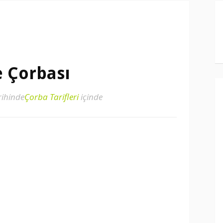
 Çorbası
rihinde
Çorba Tarifleri
içinde