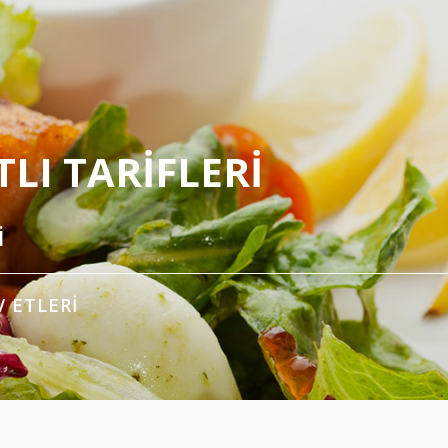
LI TARIFLERI
i
V ETLERI