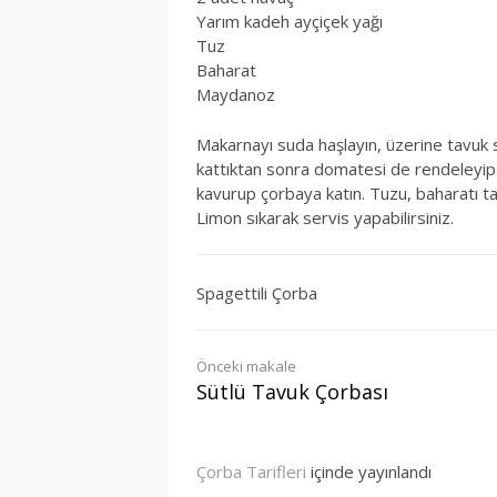
Yarım kadeh ayçiçek yağı
Tuz
Baharat
Maydanoz
Makarnayı suda haşlayın, üzerine tavuk
kattıktan sonra domatesi de rendeleyip 
kavurup çorbaya katın. Tuzu, baharatı t
Limon sıkarak servis yapabilirsiniz.
Spagettili Çorba
Okumaya
Önceki makale
Sütlü Tavuk Çorbası
devam
et
Çorba Tarifleri
içinde yayınlandı