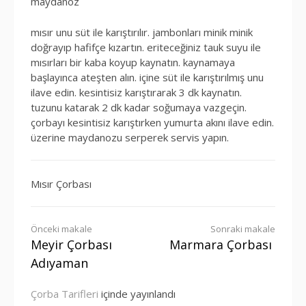
maydanoz
mısır unu süt ile karıştırılır. jambonları minik minik
doğrayıp hafifçe kızartın. eriteceğiniz tauk suyu ile
mısırları bir kaba koyup kaynatın. kaynamaya
başlayınca ateşten alın. içine süt ile karıştırılmış unu
ilave edin. kesintisiz karıştırarak 3 dk kaynatın.
tuzunu katarak 2 dk kadar soğumaya vazgeçin.
çorbayı kesintisiz karıştırken yumurta akını ilave edin.
üzerine maydanozu serperek servis yapın.
Mısır Çorbası
Okumaya
Önceki makale
Sonraki makale
Meyir Çorbası
Marmara Çorbası
devam
Adıyaman
et
Çorba Tarifleri
içinde yayınlandı