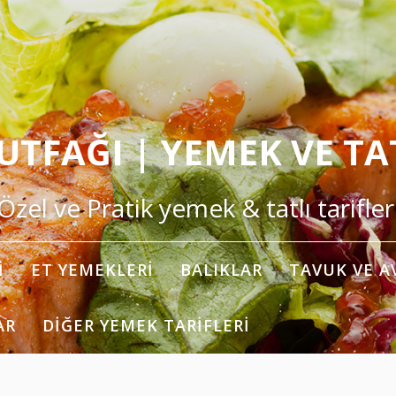
TFAĞI | YEMEK VE TAT
Özel ve Pratik yemek & tatlı tarifler
I
ET YEMEKLERI
BALIKLAR
TAVUK VE A
AR
DIĞER YEMEK TARIFLERI