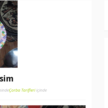
esim
hinde
Çorba Tarifleri
içinde