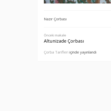
Nazır Çorbası
Okumaya
Önceki makale
Altunizade Çorbası
devam
Çorba Tarifleri
içinde yayınlandı
et