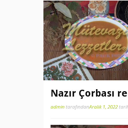
Nazır Çorbası r
admin
tarafından
Aralık 1, 2022
tari