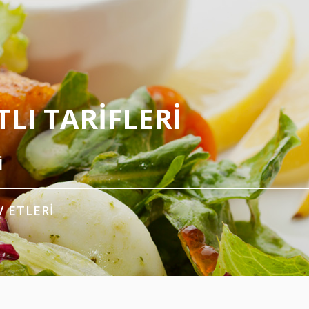
LI TARIFLERI
i
V ETLERI