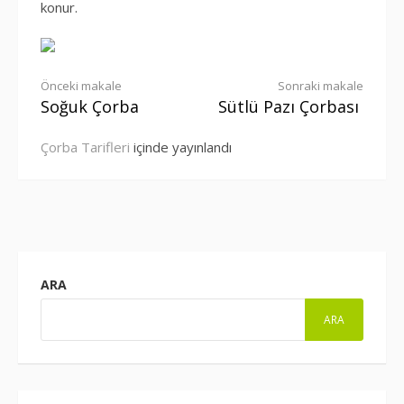
konur.
Okumaya
Önceki makale
Sonraki makale
Soğuk Çorba
Sütlü Pazı Çorbası
devam
Çorba Tarifleri
içinde yayınlandı
et
ARA
ARA