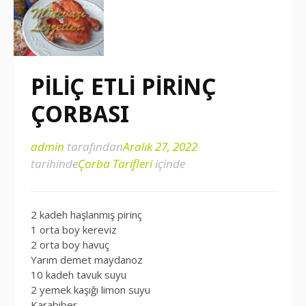
PİLİÇ ETLİ PİRİNÇ
ÇORBASI
admin
tarafından
Aralık 27, 2022
tarihinde
Çorba Tarifleri
içinde
2 kadeh haşlanmış pirinç
1 orta boy kereviz
2 orta boy havuç
Yarım demet maydanoz
10 kadeh tavuk suyu
2 yemek kaşığı limon suyu
Karabiber