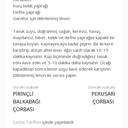
Kuru kekik yaprağı
Defne yaprağı
Garnitür için dilimlenmiş limon
Tavuk suyu, doğranmış soğan, kereviz, havuç,
maydanoz, biber, kekik ve defne yaprağını kapaklı bir
tavaya koyun. Kaynayıncaya kadar pişirin. Bir iki kere
karıştırıp ateşin altını kısın. Ağzı sarih olarak 10-15
dakika kaynatın. Küp biçiminde doğradığınız tavuk
etini ilave edin ve 5-10 dakika daha kaynatın. Ocağı
kapadıktan sonra limon suyu ilave ederek karıştırın.
Dilimlenmiş limon ile servis yapın.
Okumaya
Önceki makale
Sonraki makale
PİRİNÇLİ
PERUSARI
devam
BALKABAĞI
ÇORBASI
et
ÇORBASI
Çorba Tarifleri
içinde yayınlandı