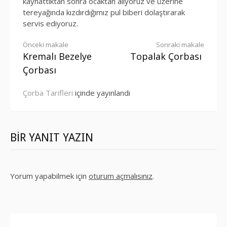
kaynattıktan sonra ocaktan alıyoruz ve üzerine
tereyağında kızdırdığımız pul biberi dolaştırarak
servis ediyoruz.
Okumaya
Önceki makale
Sonraki makale
Kremalı Bezelye
Topalak Çorbası
devam
Çorbası
et
Çorba Tarifleri
içinde yayınlandı
BIR YANIT YAZIN
Yorum yapabilmek için
oturum açmalısınız
.