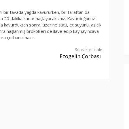
nı bir tavada yağda kavururken, bir taraftan da
da 20 dakika kadar haşlayacaksınız. Kavurduğunuz
ha kavurduktan sonra, üzerine sütü, et suyunu, azıcık
nra haşlanmış brokolileri de ilave edip kaynayıncaya
nra çorbanız hazır.
Sonraki makale
Ezogelin Çorbası