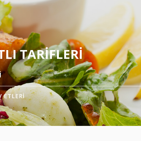
LI TARIFLERI
i
V ETLERI