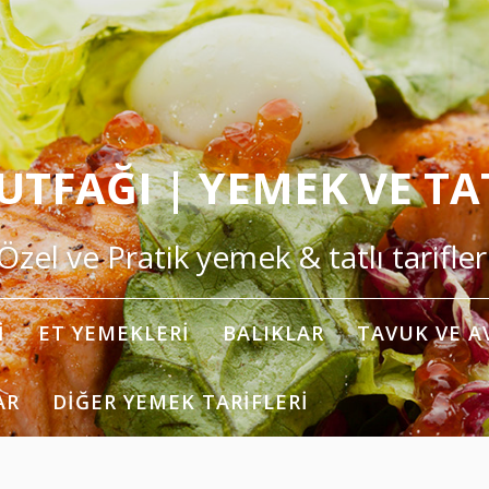
TFAĞI | YEMEK VE TAT
Özel ve Pratik yemek & tatlı tarifler
I
ET YEMEKLERI
BALIKLAR
TAVUK VE A
AR
DIĞER YEMEK TARIFLERI