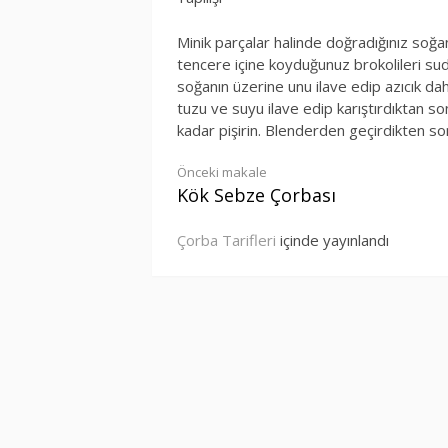
Minik parçalar halinde doğradığınız soğa
tencere içine koyduğunuz brokolileri su
soğanın üzerine unu ilave edip azıcık da
tuzu ve suyu ilave edip karıştırdıktan so
kadar pişirin. Blenderden geçirdikten so
Okumaya
Önceki makale
Kök Sebze Çorbası
devam
Çorba Tarifleri
içinde yayınlandı
et