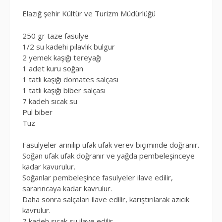
Elazığ şehir Kültür ve Turizm Müdürlüğü
250 gr taze fasulye
1/2 su kadehi pilavlık bulgur
2 yemek kaşığı tereyağı
1 adet kuru soğan
1 tatlı kaşığı domates salçası
1 tatlı kaşığı biber salçası
7 kadeh sıcak su
Pul biber
Tuz
Fasulyeler arınılıp ufak ufak verev biçiminde doğranır.
Soğan ufak ufak doğranır ve yağda pembeleşinceye
kadar kavurulur.
Soğanlar pembeleşince fasulyeler ilave edilir,
sararıncaya kadar kavrulur.
Daha sonra salçaları ilave edilir, karıştırılarak azıcık
kavrulur.
7 kadeh sıcak su ilave edilir.