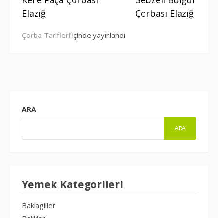
devam
Elazığ
Çorbası Elazığ
et
Çorba Tarifleri
içinde yayınlandı
ARA
ARA
Yemek Kategorileri
Baklagiller
Balıklar