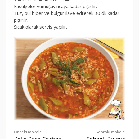
Fasulyeler yumuşayıncaya kadar pişirilir.
Tuz, pul biber ve bulgur ilave edilerek 30 dk kadar
pişirilir.
Sıcak olarak servis yapılır.
Okumaya
Önceki makale
Sonraki makale
Kelle Paça Çorbası
Sebzeli Bulgur