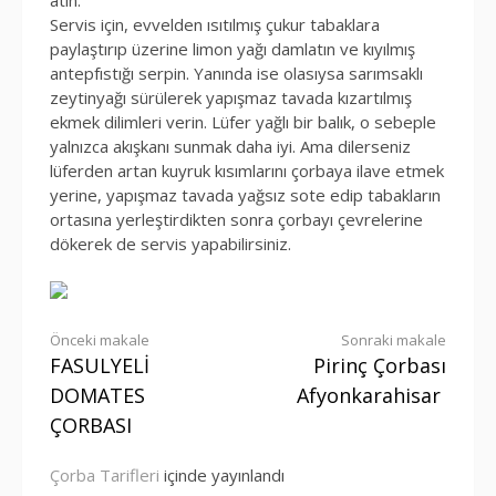
Servis için, evvelden ısıtılmış çukur tabaklara
paylaştırıp üzerine limon yağı damlatın ve kıyılmış
antepfıstığı serpin. Yanında ise olasıysa sarımsaklı
zeytinyağı sürülerek yapışmaz tavada kızartılmış
ekmek dilimleri verin. Lüfer yağlı bir balık, o sebeple
yalnızca akışkanı sunmak daha iyi. Ama dilerseniz
lüferden artan kuyruk kısımlarını çorbaya ilave etmek
yerine, yapışmaz tavada yağsız sote edip tabakların
ortasına yerleştirdikten sonra çorbayı çevrelerine
dökerek de servis yapabilirsiniz.
Okumaya
Önceki makale
Sonraki makale
FASULYELİ
Pirinç Çorbası
devam
DOMATES
Afyonkarahisar
et
ÇORBASI
Çorba Tarifleri
içinde yayınlandı