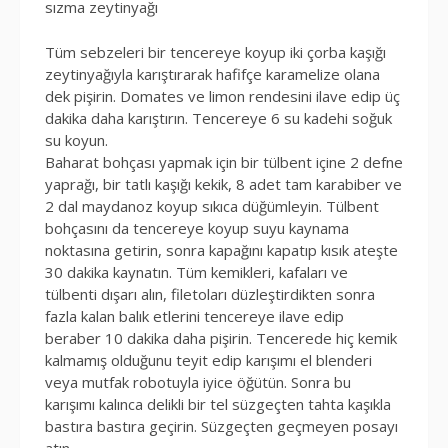
sızma zeytinyağı
Tüm sebzeleri bir tencereye koyup iki çorba kaşığı
zeytinyağıyla karıştırarak hafifçe karamelize olana
dek pişirin. Domates ve limon rendesini ilave edip üç
dakika daha karıştırın. Tencereye 6 su kadehi soğuk
su koyun.
Baharat bohçası yapmak için bir tülbent içine 2 defne
yaprağı, bir tatlı kaşığı kekik, 8 adet tam karabiber ve
2 dal maydanoz koyup sıkıca düğümleyin. Tülbent
bohçasını da tencereye koyup suyu kaynama
noktasına getirin, sonra kapağını kapatıp kısık ateşte
30 dakika kaynatın. Tüm kemikleri, kafaları ve
tülbenti dışarı alın, filetoları düzleştirdikten sonra
fazla kalan balık etlerini tencereye ilave edip
beraber 10 dakika daha pişirin. Tencerede hiç kemik
kalmamış olduğunu teyit edip karışımı el blenderi
veya mutfak robotuyla iyice öğütün. Sonra bu
karışımı kalınca delikli bir tel süzgeçten tahta kaşıkla
bastıra bastıra geçirin. Süzgeçten geçmeyen posayı
atın.